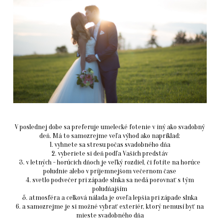
V poslednej dobe sa preferuje umelecké fotenie v iný ako svadobný
deň. Má to samozrejme veľa výhod ako napríklad:
1. vyhnete sa stresu počas svadobného dňa
2. vyberiete si deň podľa Vašich predstáv
3. v letných - horúcich dňoch je veľký rozdiel, či fotíte na horúce
poludnie alebo v príjemnejšom večernom čase
4. svetlo podvečer pri západe slnka sa nedá porovnať s tým
poludňajším
5. atmosféra a celková nálada je oveľa lepšia pri západe slnka
6. a samozrejme je si možné vybrať exteriér, ktorý nemusí byť na
mieste svadobného dňa