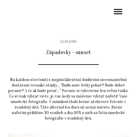
15.10.2016
Západovky - sunset
Na každom stretnutí s mojimi klientmi, budúcimi novomanželmi
dostávam rovnaké otázky... "Budu naše fotky pekné? Bude dobré
počasie? A čo ak bude pršať..." Počasie si vyberieme len veľmi ťažko.
Čo si však vybrať viete, je čas, kedy sa môžeme vybrať nafotiť Vaše
umelecké fotografie. V minulosti bolo bežné atelierové fotenie v
svadobný deň. Táto alternatíva dnes už nemá miesto. Ročne
nafotím približne 20 svadieb a iba 40% z nich sa fotia umelecké
fotografie v svadobný deň.