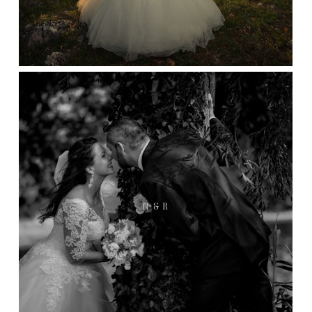
N & R