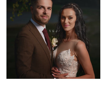
V & J