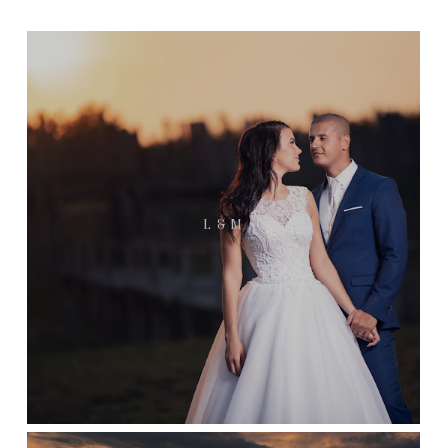
L & M