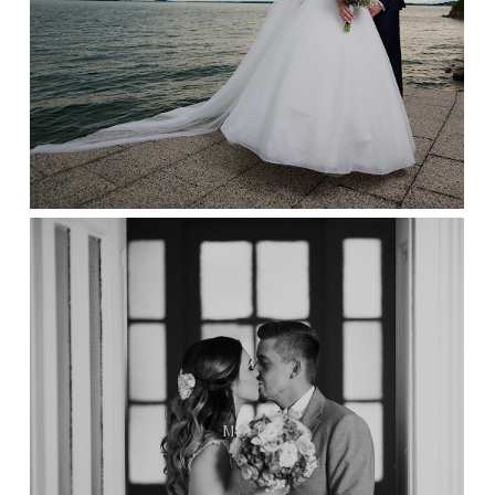
M & M