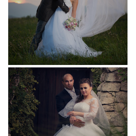
I & E
P & F