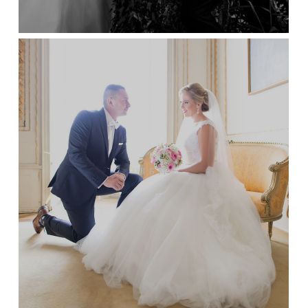
R & M