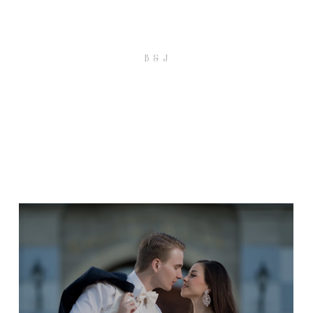
B & J